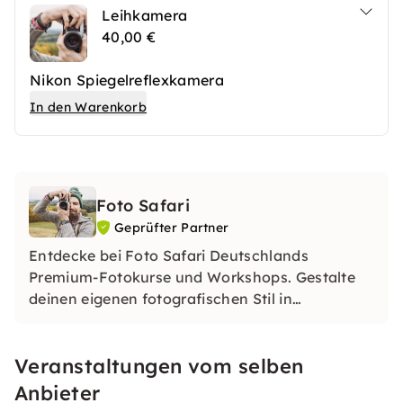
Leihkamera
40,00 €
Nikon Spiegelreflexkamera
In den Warenkorb
Foto Safari
Geprüfter Partner
Entdecke bei Foto Safari Deutschlands
Premium-Fotokurse und Workshops. Gestalte
deinen eigenen fotografischen Stil in
einzigartigen Locations. Lerne, was das
perfekte Bild ausmacht und tauche ein in die
Veranstaltungen vom selben
Welt der Fotografie.
Anbieter