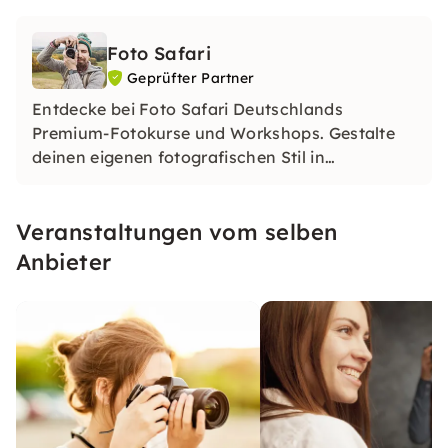
Foto Safari
Geprüfter Partner
Entdecke bei Foto Safari Deutschlands
Premium-Fotokurse und Workshops. Gestalte
deinen eigenen fotografischen Stil in
einzigartigen Locations. Lerne, was das
perfekte Bild ausmacht und tauche ein in die
Veranstaltungen vom selben
Welt der Fotografie.
Anbieter