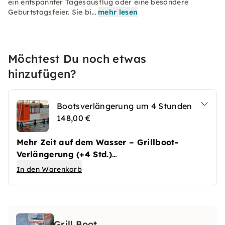
ein entspannter Tagesausflug oder eine besondere
Geburtstagsfeier. Sie bi…
mehr lesen
Möchtest Du noch etwas
hinzufügen?
Bootsverlängerung um 4 Stunden
148,00 €
Mehr Zeit auf dem Wasser – Grillboot-
Verlängerung (+4 Std.)
Verlängere Deinen Ausflug auf dem Grillboot
In den Warenkorb
um ganze 4 Stunden und genieße noch mehr
entspannte Zeit mit Freunden, leckerem Essen
und guter Laune auf dem Wasser.
Benzin und
Grundreinigung sind bereits inklusive.
Grill Boot