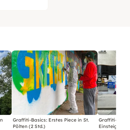
in
Graffiti-Basics: Erstes Piece in St.
Graffiti-Basi
Pölten (2 Std.)
Einsteiger in