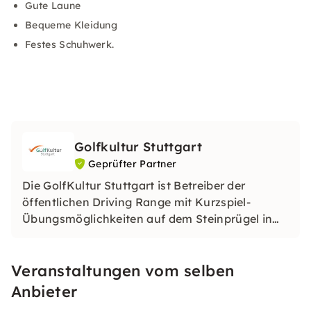
Gute Laune
Bequeme Kleidung
Festes Schuhwerk.
Golfkultur Stuttgart
Geprüfter Partner
Die GolfKultur Stuttgart ist Betreiber der
öffentlichen Driving Range mit Kurzspiel-
Übungsmöglichkeiten auf dem Steinprügel in
Stuttgart-Hedelfingen. Die Golf-Übungsanlage
ist eine Sportstätte der
SportKultur Stuttgart
Veranstaltungen vom selben
e.V
.
Anbieter