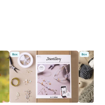
Box
Box