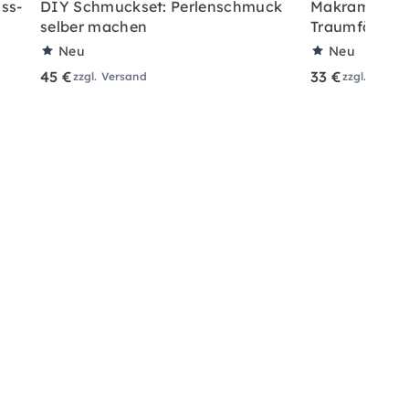
ss-
DIY Schmuckset: Perlenschmuck
Makramee Sta
selber machen
Traumfänger 
Neu
Neu
45 €
33 €
zzgl. Versand
zzgl. Versa