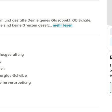
im und gestalte Dein eigenes Glasobjekt. Ob Schale,
sie sind keine Grenzen gesetz…
mehr lesen
lasgestaltung
s
I
gen
o
e
larglas-Scheibe
eiterverarbeitung