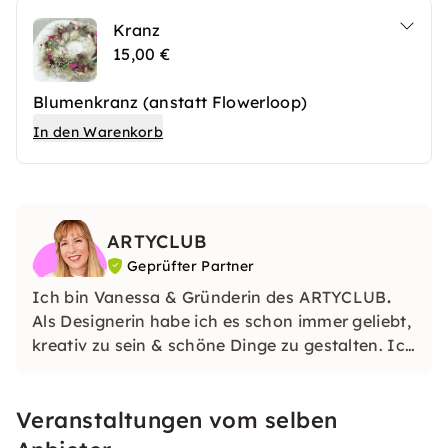
Kranz
15,00 €
Blumenkranz (anstatt Flowerloop)
In den Warenkorb
ARTYCLUB
Geprüfter Partner
Ich bin Vanessa & Gründerin des
ARTYCLUB
.
Als Designerin habe ich es schon immer geliebt,
kreativ zu sein & schöne Dinge zu gestalten. Ich
wollte die Community, die gerne kreativ ist,
zusammenbringen & so gründete ich den
Veranstaltungen vom selben
ARTYCLUB.