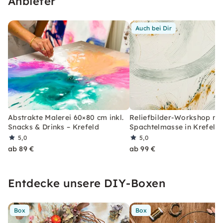
Anbieter
Auch bei Dir
Abstrakte Malerei 60×80 cm inkl.
Reliefbilder-Workshop mi
Snacks & Drinks – Krefeld
Spachtelmasse in Krefeld
5,0
5,0
ab 89 €
ab 99 €
Entdecke unsere DIY-Boxen
Box
Box