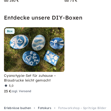
ab 160 €
ab 75 €
Entdecke unsere DIY-Boxen
Box
Cyanotypie-Set für zuhause –
Blaudrucke leicht gemacht
5,0
25 €
zzgl. Versand
Erlebnisse buchen
Fotokurs
Fotoworkshop – Spritzige Bilder in