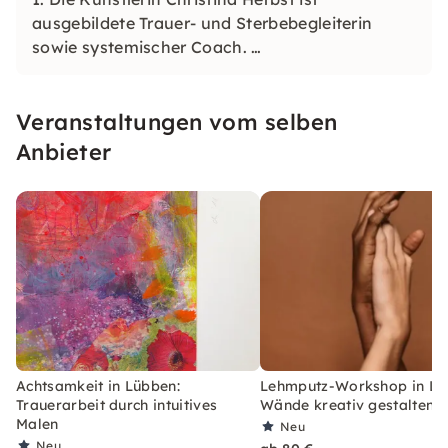
ausgebildete Trauer- und Sterbebegleiterin
sowie systemischer Coach.
2. Gabriele Götz ist Inhaberin der Ziegelei Götz
in Reckendorf.
Veranstaltungen vom selben
3. Nino Megreli deepened her expertise studying
Phototherapy at TA University.
Anbieter
Achtsamkeit in Lübben:
Lehmputz-Workshop in Lü
Trauerarbeit durch intuitives
Wände kreativ gestalten
Malen
Neu
Neu