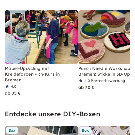
Möbel-Upcycling mit
Punch Needle Workshop i
Kreidefarben – 3h-Kurs in
Bremen: Sticke in 3D-Opti
Bremen
4,0
Partnerbewertung
4,0
ab 70 €
ab 85 €
Entdecke unsere DIY-Boxen
Box
Box