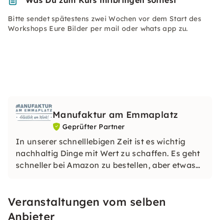
Was Du zum Kurs mitbringen solltest
Bitte sendet spätestens zwei Wochen vor dem Start des
Workshops Eure Bilder per mail oder whats app zu.
Manufaktur am Emmaplatz
Geprüfter Partner
In unserer schnelllebigen Zeit ist es wichtig
nachhaltig Dinge mit Wert zu schaffen. Es geht
schneller bei Amazon zu bestellen, aber etwas
Eigenes zu schaffen, kreativ mit den Händen zu
sein und in einem Workshop gemeinsam neue
Veranstaltungen vom selben
Techniken zu erlernen, macht viel glücklicher!
Anbieter