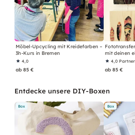
Möbel-Upcycling mit Kreidefarben –
Fototransfer
3h-Kurs in Bremen
mit deinen 
4,0
4,0
Partne
ab 85 €
ab 85 €
Entdecke unsere DIY-Boxen
Box
Box