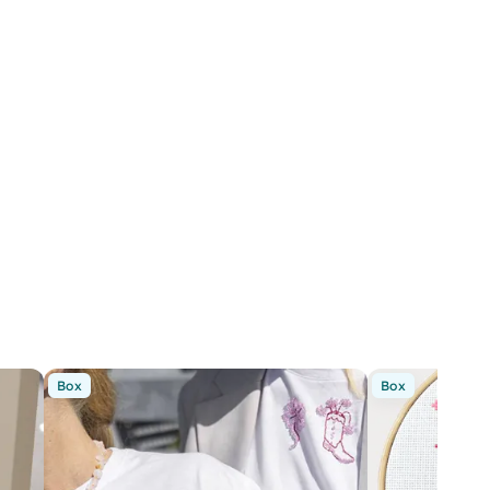
Box
Box