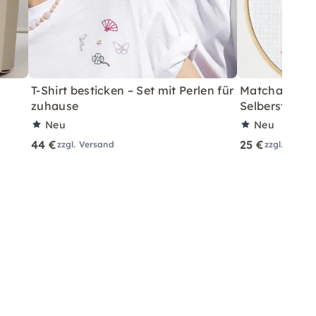
T-Shirt besticken – Set mit Perlen für
Matcha Kreuz
zuhause
Selbersticken
Neu
Neu
44 €
25 €
zzgl. Versand
zzgl. Versa