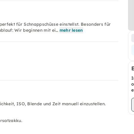
perfekt für Schnappschüsse einstellst. Besonders für
ablauf: Wir beginnen mit ei…
mehr lesen
I
o
e
hkeit, ISO, Blende und Zeit manuell einzustellen.
Ersatzakku.