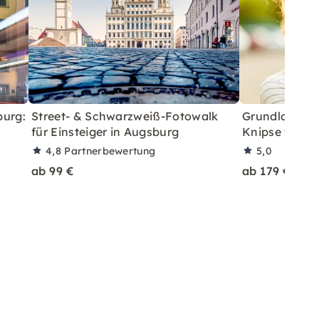
burg:
Street- & Schwarzweiß-Fotowalk
Grundlagen 1 
für Einsteiger in Augsburg
Knipse tolle B
4,8
Partnerbewertung
5,0
ab 99 €
ab 179 €