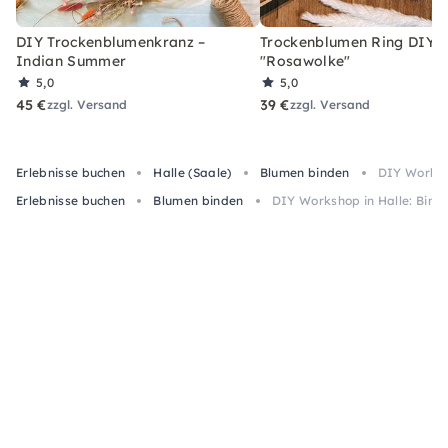
DIY Trockenblumenkranz –
Trockenblumen Ring DIY-
Indian Summer
"Rosawolke"
5,0
5,0
45 €
39 €
zzgl. Versand
zzgl. Versand
Erlebnisse buchen
Halle (Saale)
Blumen binden
DIY Worksho
Erlebnisse buchen
Blumen binden
DIY Workshop in Halle: Bind