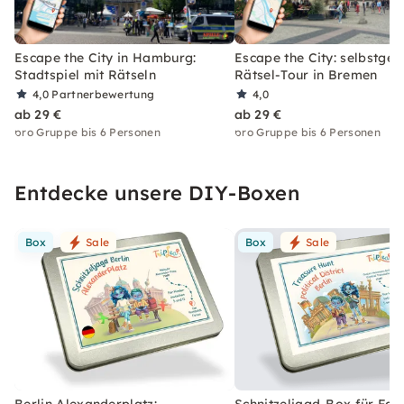
Escape the City in Hamburg:
Escape the City: selbstgef
Stadtspiel mit Rätseln
Rätsel-Tour in Bremen
4,0
Partnerbewertung
4,0
ab 29 €
ab 29 €
pro Gruppe bis 6 Personen
pro Gruppe bis 6 Personen
Entdecke unsere DIY-Boxen
Box
Sale
Box
Sale
Berlin Alexanderplatz:
Schnitzeljagd-Box für Fami