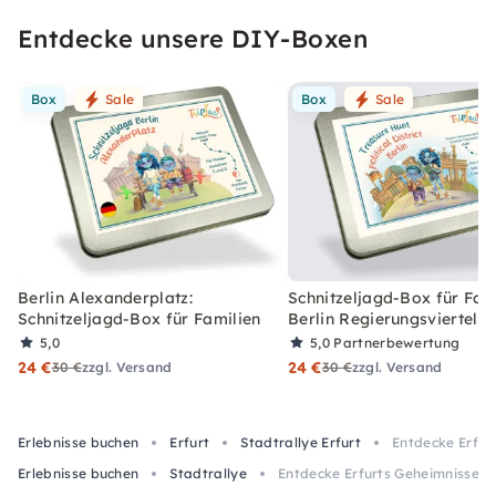
Entdecke unsere DIY-Boxen
Box
Sale
Box
Sale
Berlin Alexanderplatz:
Schnitzeljagd-Box für Fami
Schnitzeljagd-Box für Familien
Berlin Regierungsviertel
5,0
5,0
Partnerbewertung
24 €
24 €
30 €
zzgl. Versand
30 €
zzgl. Versand
Erlebnisse buchen
Erfurt
Stadtrallye Erfurt
Entdecke Erfur
Erlebnisse buchen
Stadtrallye
Entdecke Erfurts Geheimnisse: 