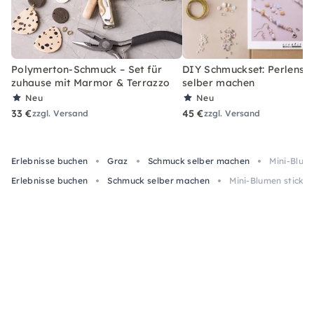
Polymerton-Schmuck – Set für
DIY Schmuckset: Perlens
zuhause mit Marmor & Terrazzo
selber machen
Neu
Neu
33 €
45 €
zzgl. Versand
zzgl. Versand
Erlebnisse buchen
Graz
Schmuck selber machen
Mini-Blum
Erlebnisse buchen
Schmuck selber machen
Mini-Blumen sticke