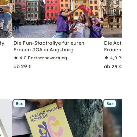
dy
Die Fun-Stadtrallye für euren
Die Action-St
Frauen JGA in Augsburg
Frauen JGA i
4,0
Partnerbewertung
4,0
Partner
ab 29 €
ab 29 €
Box
Box