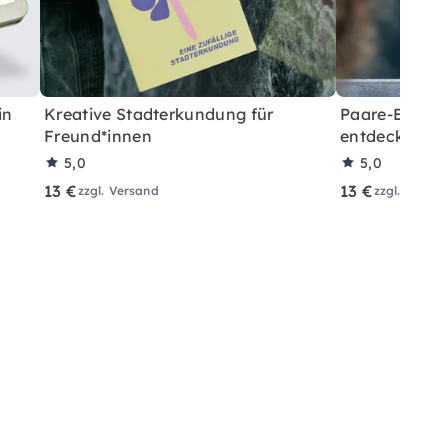
in
Kreative Stadterkundung für
Paare-Erkund
Freund*innen
entdecken
5,0
5,0
13 €
13 €
zzgl. Versand
zzgl. Versa