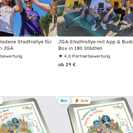
ladene Stadtrallye für
JGA-Stadtrallye mit App & Bud
n JGA
Box in 180 Städten
rbewertung
4,0
Partnerbewertung
ab 29 €
e
Box
Sale