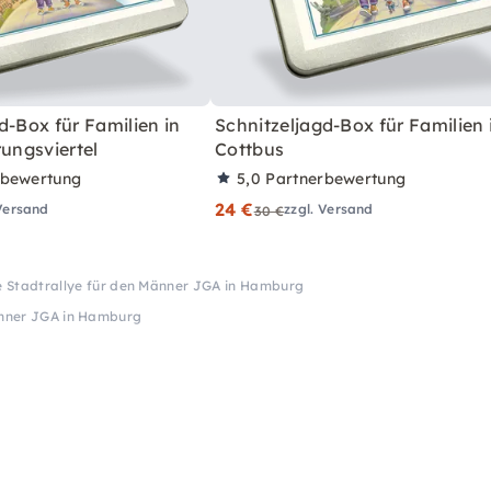
d-Box für Familien in
Schnitzeljagd-Box für Familien 
rungsviertel
Cottbus
rbewertung
5,0
Partnerbewertung
24 €
 Versand
zzgl. Versand
30 €
e Stadtrallye für den Männer JGA in Hamburg
änner JGA in Hamburg