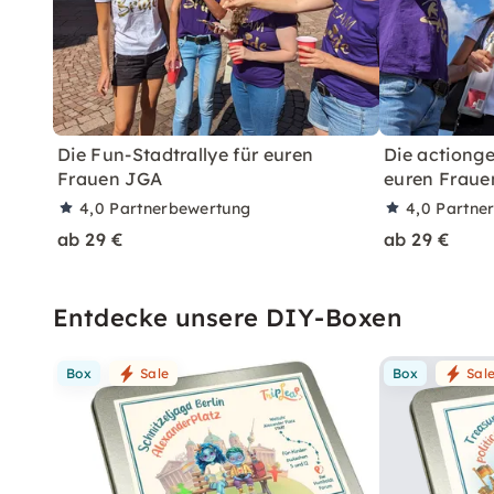
Die Fun-Stadtrallye für euren
Die actionge
Frauen JGA
euren Fraue
4,0
Partnerbewertung
4,0
Partne
ab 29 €
ab 29 €
Entdecke unsere DIY-Boxen
Box
Sale
Box
Sal