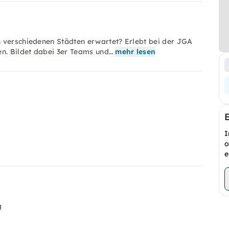
 verschiedenen Städten erwartet? Erlebt bei der JGA
en. Bildet dabei 3er Teams und…
mehr lesen
I
o
e
g