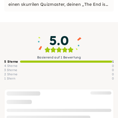
einen skurrilen Quizmaster, deinen „The End is
Nigh“ -Navigator, der deinem Team eine
bezaubernde und unterhaltsame Veranstaltung
bietet, an die du dich erinnern wirst.
5.0
Basierend auf 1 Bewertung
5 Sterne
1
4 Sterne
0
3 Sterne
0
2 Sterne
0
1 Stern
0