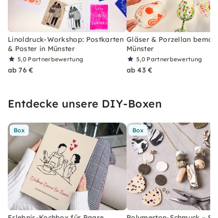
Linoldruck-Workshop: Postkarten
Gläser & Porzellan bemale
& Poster in Münster
Münster
5,0
Partnerbewertung
5,0
Partnerbewertung
ab 76 €
ab 43 €
Entdecke unsere DIY-Boxen
Box
Box
Erlebnis-Kochbox für Paare
Polymerton-Schmuck – Set