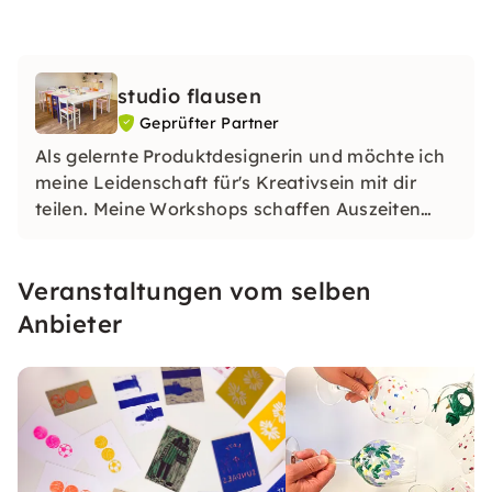
studio flausen
Geprüfter Partner
Als gelernte Produktdesignerin und möchte ich
meine Leidenschaft für's Kreativsein mit dir
teilen. Meine Workshops schaffen Auszeiten
zum Ausprobieren – ohne Perfektionsdruck! Ob
Me-Time, JGA oder Teamevent: Gemeinsam
Veranstaltungen vom selben
entstehen individuelle Kunstwerke und gute
Laune. Ich freue mich auf dich!
Anbieter