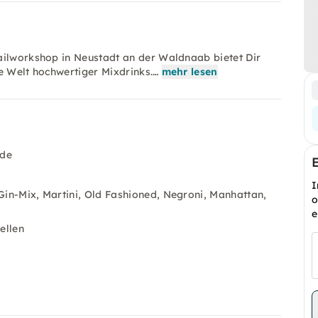
ailworkshop in Neustadt an der Waldnaab bietet Dir
e Welt hochwertiger Mixdrinks.…
mehr lesen
nde
I
 Gin-Mix, Martini, Old Fashioned, Negroni, Manhattan,
o
e
ellen