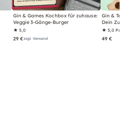
Gin & Games Kochbox für zuhause:
Gin & Tea Har
Veggie 3-Gänge-Burger
Dein Zuhaus
5,0
5,0
Partner
29 €
49 €
zzgl. Versand