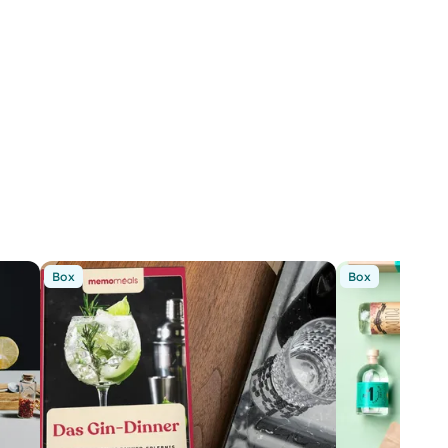
Box
Box