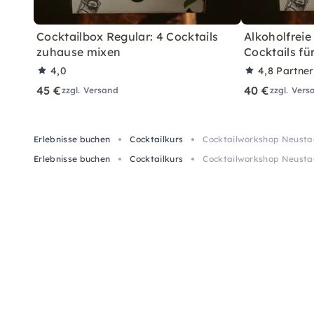
Cocktailbox Regular: 4 Cocktails
Alkoholfreie
zuhause mixen
Cocktails fü
4,0
4,8
Partne
45 €
40 €
zzgl. Versand
zzgl. Vers
Erlebnisse buchen
Cocktailkurs
Cocktailworkshop Neusta
Erlebnisse buchen
Cocktailkurs
Cocktailworkshop Neusta