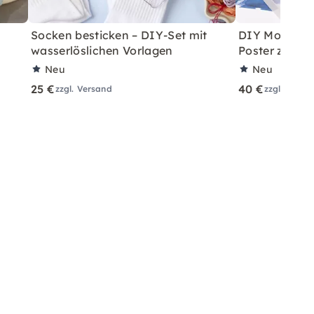
Socken besticken – DIY-Set mit
DIY Monoprin
wasserlöslichen Vorlagen
Poster zuhau
Neu
Neu
25 €
40 €
zzgl. Versand
zzgl. Versa