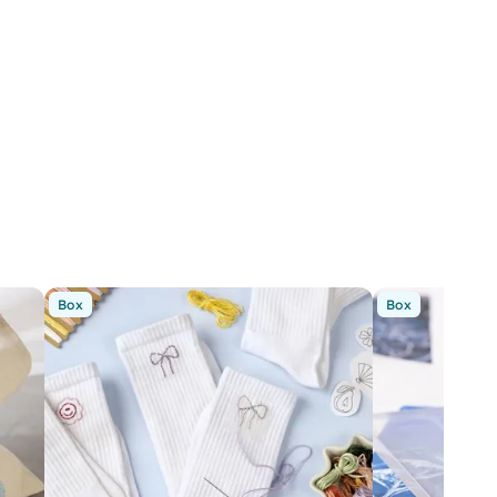
Box
Box