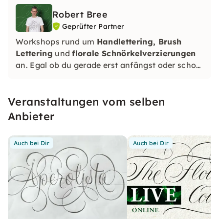
Robert Bree
Geprüfter Partner
Workshops rund um
Handlettering, Brush
Lettering
und
florale Schnörkelverzierungen
an. Egal ob du gerade erst anfängst oder schon
Erfahrung hast – ich helfe dir dabei, deine
Fähigkeiten gezielt weiterzuentwickeln und
Veranstaltungen vom selben
neue kreative Möglichkeiten zu entdecken.
Anbieter
Auch bei Dir
Auch bei Dir