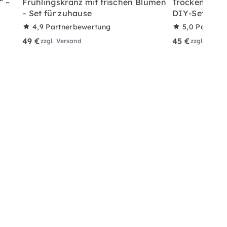
“ –
Frühlingskranz mit frischen Blumen
Trockenblumen
– Set für zuhause
DIY-Set für 
4,9
Partnerbewertung
5,0
Partner
49 €
45 €
zzgl. Versand
zzgl. Versa