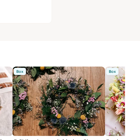
Box
Box