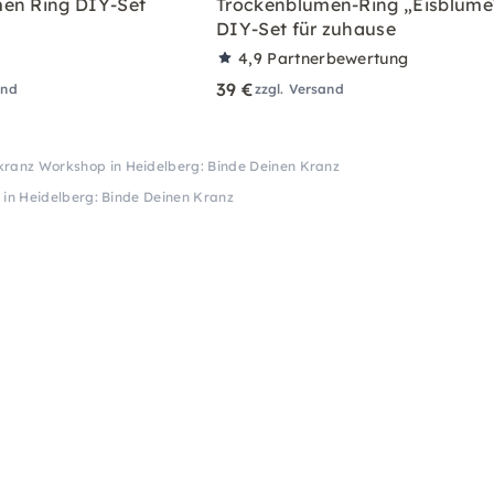
en Ring DIY-Set
Trockenblumen-Ring „Eisblume
"
DIY-Set für zuhause
4,9
Partnerbewertung
39 €
and
zzgl. Versand
ranz Workshop in Heidelberg: Binde Deinen Kranz
in Heidelberg: Binde Deinen Kranz