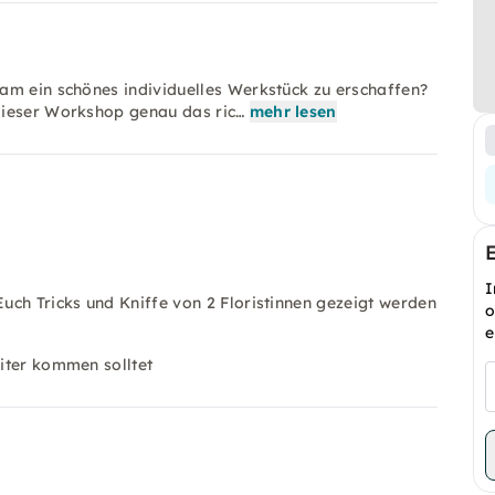
am ein schönes individuelles Werkstück zu erschaffen?
dieser Workshop genau das ric…
mehr lesen
I
Euch Tricks und Kniffe von 2 Floristinnen gezeigt werden
o
e
eiter kommen solltet