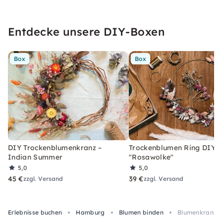
Entdecke unsere DIY-Boxen
Box
Box
DIY Trockenblumenkranz –
Trockenblumen Ring DIY-
Indian Summer
"Rosawolke"
5,0
5,0
45 €
39 €
zzgl. Versand
zzgl. Versand
Erlebnisse buchen
Hamburg
Blumen binden
Blumenkranz-W