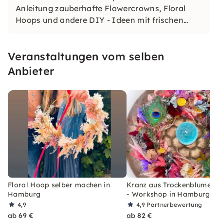
Anleitung zauberhafte Flowercrowns, Floral
Hoops und andere DIY - Ideen mit frischen
oder Trockenblumen ganz nach eurem Stil
gestalten.
Veranstaltungen vom selben
Anbieter
Floral Hoop selber machen in
Kranz aus Trockenblumen 
Hamburg
- Workshop in Hamburg
4,9
4,9
Partnerbewertung
ab 69 €
ab 82 €