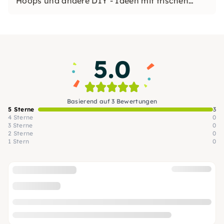
Hoops und andere DIY - Ideen mit frischen
oder Trockenblumen ganz nach eurem Stil
gestalten.
5.0
Basierend auf 3 Bewertungen
5 Sterne
3
4 Sterne
0
3 Sterne
0
2 Sterne
0
1 Stern
0