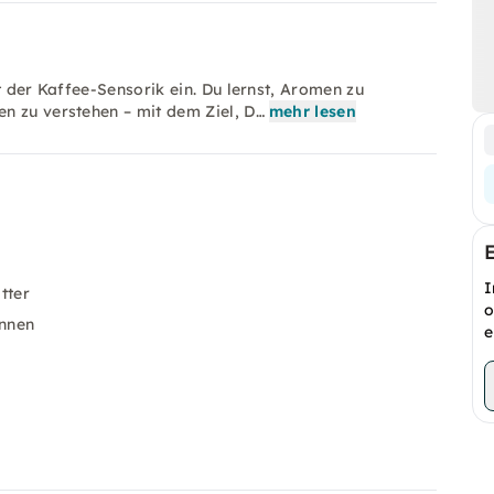
t der Kaffee-Sensorik ein. Du lernst, Aromen zu
n zu verstehen – mit dem Ziel, D…
mehr lesen
I
tter
o
ennen
e