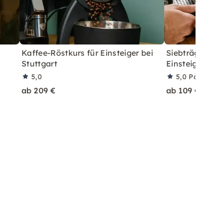
Kaffee-Röstkurs für Einsteiger bei
Siebträger-S
Stuttgart
Einsteiger in 
5,0
5,0
Partner
ab 209 €
ab 109 €