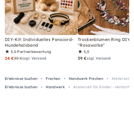
DIY-Kit: Individuelles Paracord-
Trockenblumen Ring DIY-
Hundehalsband
"Rosawolke"
5,0
Partnerbewertung
5,0
24 €
39 €
30 €
zzgl. Versand
zzgl. Versand
Erlebnisse buchen
Frechen
Handwerk Frechen
Atelierzeit 
Erlebnisse buchen
Handwerk
Atelierzeit für Kinder - Herbstfe