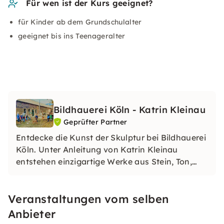
Für wen ist der Kurs geeignet?
für Kinder ab dem Grundschulalter
geeignet bis ins Teenageralter
Bildhauerei Köln - Katrin Kleinau
Geprüfter Partner
Entdecke die Kunst der Skulptur bei Bildhauerei
Köln. Unter Anleitung von Katrin Kleinau
entstehen einzigartige Werke aus Stein, Ton,
Holz und mehr. Erlebe kreative Workshops,
Teamevents und individuelle Entfaltung in einer
Veranstaltungen vom selben
inspirierenden Atmosphäre.
Anbieter