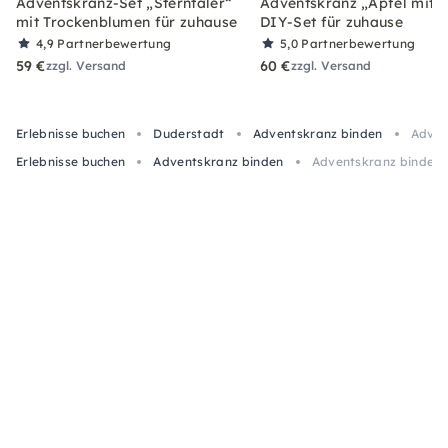
Adventskranz-Set „Sterntaler“
Adventskranz „Apfel mit Z
mit Trockenblumen für zuhause
DIY-Set für zuhause
4,9
Partnerbewertung
5,0
Partnerbewertung
59 €
60 €
zzgl. Versand
zzgl. Versand
Erlebnisse buchen
Duderstadt
Adventskranz binden
Adven
Erlebnisse buchen
Adventskranz binden
Adventskranz binden 