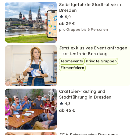
Selbstgeführte Stadtrallye in
Dresden
5,0
ab 29 €
pro Gruppe bis 6 Personen
Jetzt exklusives Event anfragen
- kostenfreie Beratung
Teamevents
Private Gruppen
Firmenfeiern
Craftbier-Tasting und
Stadtführung in Dresden
4,3
ab 45 €
JGA Schatzsuche: Dresdens