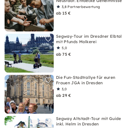
Neustadt: Entdecke Geheimnisse
3,8
Partnerbewertung
ab 15 €
Segway-Tour im Dresdner Elbtal
mit Pfunds Molkerei
5,0
ab 75 €
Die Fun-Stadtrallye für euren
Frauen JGA in Dresden
3,0
ab 29 €
Segway Altstadt-Tour mit Guide
inkl. Helm in Dresden