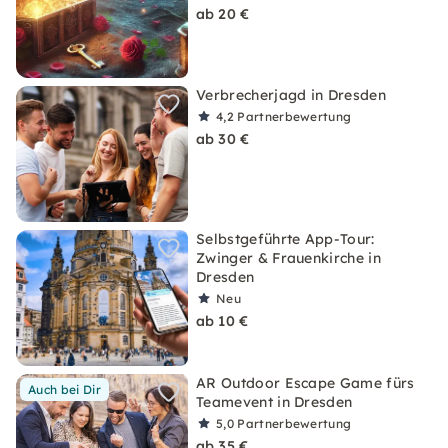
ab 20 €
Verbrecherjagd in Dresden
4,2
Partnerbewertung
ab 30 €
Selbstgeführte App-Tour:
Zwinger & Frauenkirche in
Dresden
Neu
ab 10 €
AR Outdoor Escape Game fürs
Auch bei Dir
Teamevent in Dresden
5,0
Partnerbewertung
ab 35 €