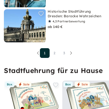
Historische Stadtführung
Dresden: Barocke Wahrzeichen
4,3
Partnerbewertung
ab 140 €
1
2
3
Stadtfuehrung für zu Hause
Box
Sale
Box
Sale