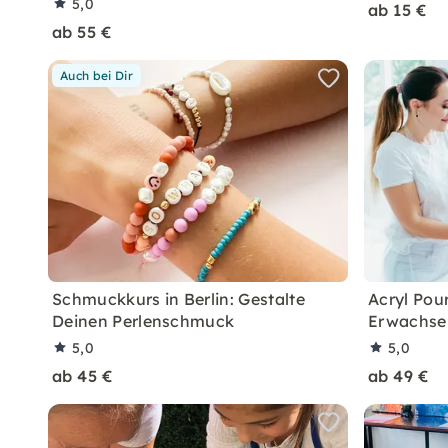
5,0
ab 15 €
ab 55 €
Auch bei Dir
Schmuckkurs in Berlin: Gestalte
Acryl Pou
Deinen Perlenschmuck
Erwachse
5,0
5,0
ab 45 €
ab 49 €