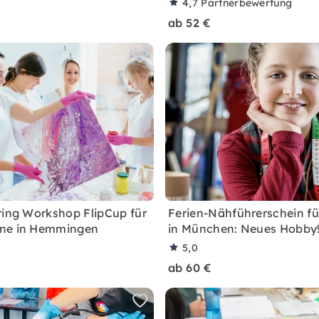
4,7
Partnerbewertung
ab 52 €
ring Workshop FlipCup für
Ferien-Nähführerschein fü
ne in Hemmingen
in München: Neues Hobby
5,0
ab 60 €