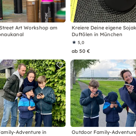
& Street Art Workshop am
Kreiere Deine eigene Sojak
onaukanal
Duftölen in München
5,0
ab 50 €
amily-Adventure in
Outdoor Family-Adventure 