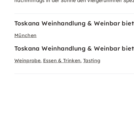
nachmittags in der Sonne den vielgerühmten Spez
Toskana Weinhandlung & Weinbar biete
München
Toskana Weinhandlung & Weinbar biete
Weinprobe
Essen & Trinken
Tasting
,
,