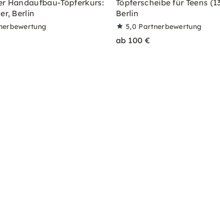
er Handaufbau-Töpferkurs:
Töpferscheibe für Teens (13
er, Berlin
Berlin
nerbewertung
5,0
Partnerbewertung
ab 100 €