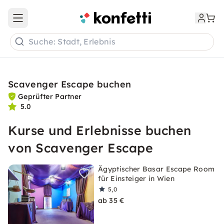
Open main menu
Suche: Stadt, Erlebnis
Scavenger Escape buchen
Geprüfter Partner
5.0
Kurse und Erlebnisse buchen
von Scavenger Escape
Ägyptischer Basar Escape Room
für Einsteiger in Wien
5,0
ab 35 €