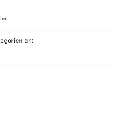
sign
tegorien an: