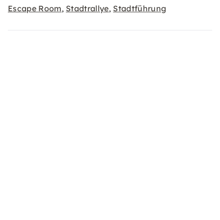
Escape Room
Stadtrallye
Stadtführung
,
,