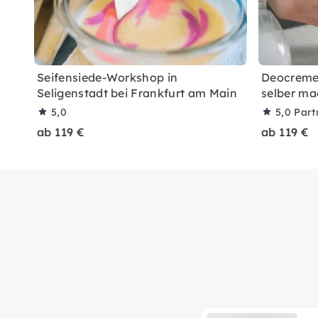
Seifensiede-Workshop in
Deocreme
Seligenstadt bei Frankfurt am Main
selber ma
5,0
5,0
Part
ab 119 €
ab 119 €