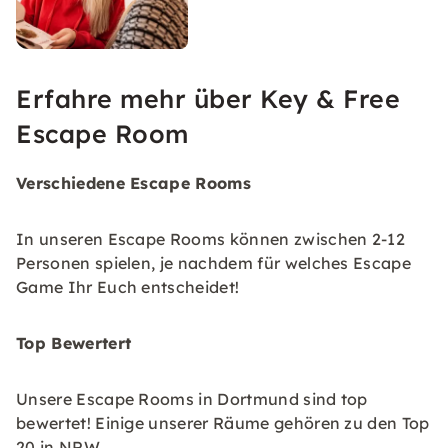
Erfahre mehr über Key & Free
Escape Room
Verschiedene Escape Rooms
In unseren Escape Rooms können zwischen 2-12
Personen spielen, je nachdem für welches Escape
Game Ihr Euch entscheidet!
Top Bewertert
Unsere Escape Rooms in Dortmund sind top
bewertet! Einige unserer Räume gehören zu den Top
20 in NRW.