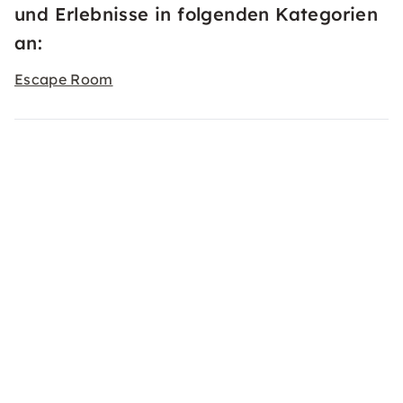
und Erlebnisse in folgenden Kategorien
an:
Escape Room