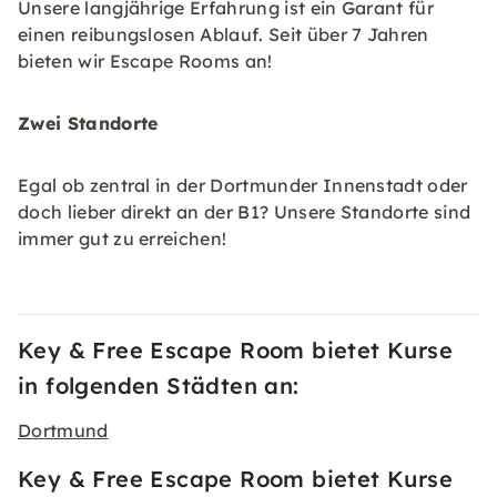
Unsere langjährige Erfahrung ist ein Garant für
einen reibungslosen Ablauf. Seit über 7 Jahren
bieten wir Escape Rooms an!
Zwei Standorte
Egal ob zentral in der Dortmunder Innenstadt oder
doch lieber direkt an der B1? Unsere Standorte sind
immer gut zu erreichen!
Key & Free Escape Room bietet Kurse
in folgenden Städten an:
Dortmund
Key & Free Escape Room bietet Kurse