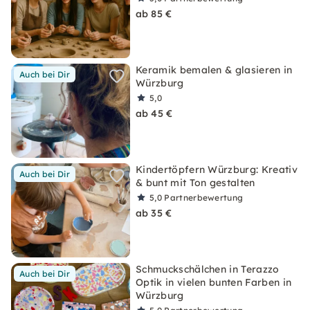
ab 85 €
Keramik bemalen & glasieren in
Auch bei Dir
Würzburg
5,0
ab 45 €
Kindertöpfern Würzburg: Kreativ
Auch bei Dir
& bunt mit Ton gestalten
5,0
Partnerbewertung
ab 35 €
Schmuckschälchen in Terazzo
Auch bei Dir
Optik in vielen bunten Farben in
Würzburg