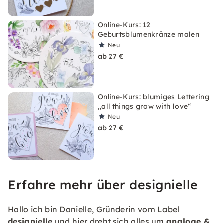
Online-Kurs: 12
Geburtsblumenkränze malen
Neu
ab 27 €
Online-Kurs: blumiges Lettering
„all things grow with love“
Neu
ab 27 €
Erfahre mehr über designielle
Hallo ich bin Danielle, Gründerin vom Label
designielle
und hier dreht sich alles um
analoge &