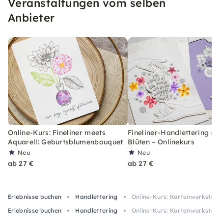
Veranstaltungen vom selben
individuell auf Fragen ein.
Anbieter
Online-Kurs: Fineliner meets
Fineliner-Handlettering mi
Aquarell: Geburtsblumenbouquet
Blüten – Onlinekurs
Neu
Neu
ab 27 €
ab 27 €
Erlebnisse buchen
Handlettering
Online-Kurs: Kartenwerkstatt
Erlebnisse buchen
Handlettering
Online-Kurs: Kartenwerkstatt