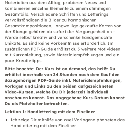
Materialien aus dem Alltag, probieren Neues und
kombinieren einzelne Elemente zu einem stimmigen
Gesamtbild. Verschiedene Schriften und Letterings
vervollständigen die Bilder zu harmonischen
Gesamtkompositionen. Langweilige gekaufte Karten von
der Stange gehören ab sofort der Vergangenheit an –
Werde selbst kreativ und verschenke handgemachte
Unikate. Es sind keine Vorkenntnisse erforderlich. Im
zusätzlichen PDF-Guide erhältst du 5 weitere Motivideen
mit Kurzanleitung, sowie Materialempfehlungen und ein
paar Kreativtipps.
Bitte beachte: Der Kurs ist on demand, das heißt Du
erhältst innerhalb von 24 Stunden nach dem Kauf den
dazugehörigen PDF-Guide inkl. Materialempfehlungen,
Vorlagen und Links zu den beiden aufgezeichneten
Video-Kursen, welche Du Dir jederzeit individuell
anschauen kannst. Das angegebene Kurs-Datum kannst
Du als Platzhalter betrachten.
Lektion 1: Handlettering mit dem Fineliner
Ich zeige Dir mithilfe von zwei Vorlagenalphabeten das
Handlettering mit dem Fineliner