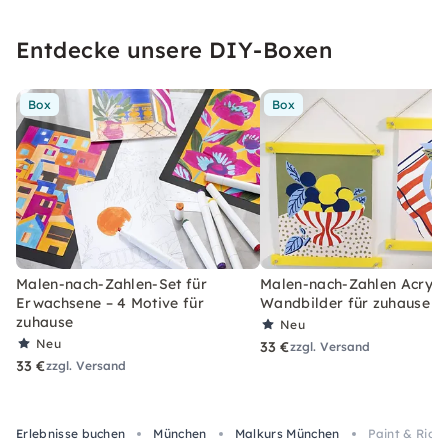
Entdecke unsere DIY-Boxen
Box
Box
Malen-nach-Zahlen-Set für
Malen-nach-Zahlen Acryl-S
Erwachsene – 4 Motive für
Wandbilder für zuhause
zuhause
Neu
Neu
33 €
zzgl. Versand
33 €
zzgl. Versand
Erlebnisse buchen
München
Malkurs München
Paint & Ride