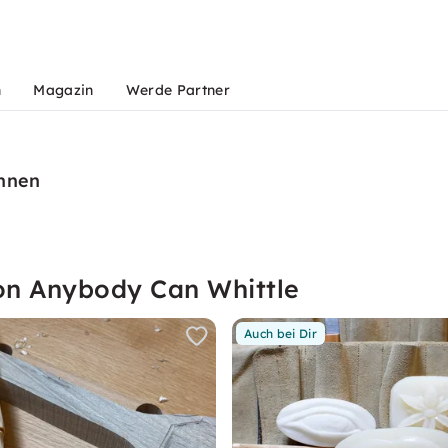
n
Magazin
Werde Partner
innen
on Anybody Can Whittle
Auch bei Dir