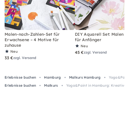
Malen-nach-Zahlen-Set für
DIY Aquarell Set: Malen l
Erwachsene – 4 Motive für
für Anfänger
zuhause
Neu
Neu
45 €
zzgl. Versand
33 €
zzgl. Versand
Erlebnisse buchen
Hamburg
Malkurs Hamburg
Yoga&Paint
Erlebnisse buchen
Malkurs
Yoga&Paint in Hamburg: Kreativer