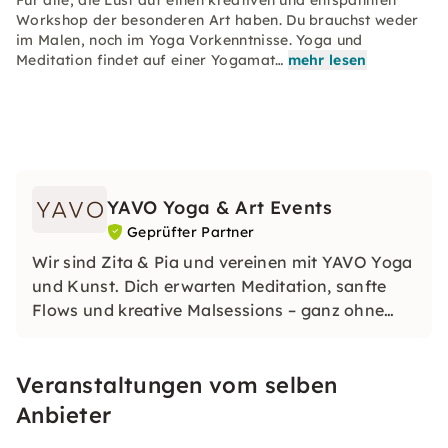
Für alle, die Lust auf einen kreativen und entspannten
Workshop der besonderen Art haben. Du brauchst weder
im Malen, noch im Yoga Vorkenntnisse. Yoga und
Meditation findet auf einer Yogamat…
mehr lesen
YAVO Yoga & Art Events
Geprüfter Partner
Wir sind Zita & Pia und vereinen mit YAVO Yoga
und Kunst. Dich erwarten Meditation, sanfte
Flows und kreative Malsessions – ganz ohne
Vorkenntnisse. In Hamburg, Düsseldorf oder als
privates Event: Gestalte dein Kunstwerk und
Veranstaltungen vom selben
gönn Dir eine kreative Auszeit. Wir freuen uns
auf Dich!
Anbieter