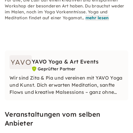
Für alle, die Lust auf einen kreativen und entspannten
Workshop der besonderen Art haben. Du brauchst weder
im Malen, noch im Yoga Vorkenntnisse. Yoga und
Meditation findet auf einer Yogamat…
mehr lesen
YAVO Yoga & Art Events
Geprüfter Partner
Wir sind Zita & Pia und vereinen mit YAVO Yoga
und Kunst. Dich erwarten Meditation, sanfte
Flows und kreative Malsessions – ganz ohne
Vorkenntnisse. In Hamburg, Düsseldorf oder als
privates Event: Gestalte dein Kunstwerk und
Veranstaltungen vom selben
gönn Dir eine kreative Auszeit. Wir freuen uns
auf Dich!
Anbieter