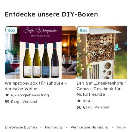
Entdecke unsere DIY-Boxen
Box
Box
Weinprobe-Box für zuhause –
DIY Set „Insektenhotel“ –
deutsche Weine
Genuss-Geschenk für
Naturfreunde
4,3
Googlebewertung
Neu
59 €
zzgl. Versand
60 €
zzgl. Versand
Erlebnisse buchen
Hamburg
Weinprobe Hamburg
Reise d