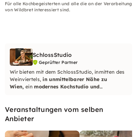
Für alle Kochbegeisterten und alle die an der Verarbeitung
von Wildbret interessiert sind.
SchlossStudio
Geprüfter Partner
Wir bieten mit dem SchlossStudio, inmitten des
Weinviertels,
in unmittelbarer Nähe zu
Wien,
ein
modernes Kochstudio und
Seminarstudio in historischem Ambiente
im
Schloss Coburg zu Ebenthal mit umfangreichen
Veranstaltungen vom selben
Angebot an Backkursen und Kochkursen.
Anbieter