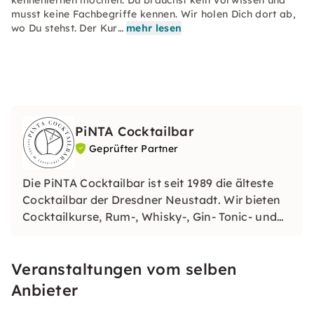
kennenlernen möchten. Du brauchst kein Vorwissen und
musst keine Fachbegriffe kennen. Wir holen Dich dort ab,
wo Du stehst. Der Kur…
mehr lesen
PiNTA Cocktailbar
Geprüfter Partner
Die PiNTA Cocktailbar ist seit 1989 die älteste
Cocktailbar der Dresdner Neustadt. Wir bieten
Cocktailkurse, Rum-, Whisky-, Gin- Tonic- und
Schaumwein- Tastings sowie private Events mit
Barkultur, Gastfreundschaft und einer der
Veranstaltungen vom selben
größten Spirituosenauswahlen
Ostdeutschlands.
Anbieter