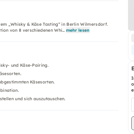
rem „Whisky & Käse Tasting“ in Berlin Wilmersdorf.
nation von 8 verschiedenen Whi…
mehr lesen
sky- und Käse-Pairing.
äsesorten.
I
 abgestimmten Käsesorten.
o
e
bination.
stellen und sich auszutauschen.