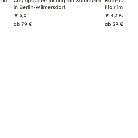
 in
Champagner-Tasting mit Sommelier
Rum-Tasting i
in Berlin-Wilmersdorf
Flair im Glas
5,0
4,3
Partner
ab 79 €
ab 59 €