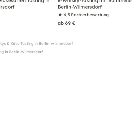
Käsesorten Tasting in
8-Whisky-Tasting mit Sommelier
rsdorf
Berlin-Wilmersdorf
4,3
Partnerbewertung
ab 69 €
kys & Käse Tasting in Berlin-Wilmersdorf
ng in Berlin-Wilmersdorf