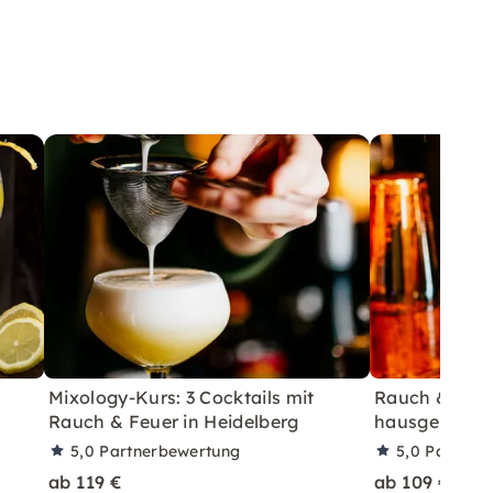
Mixology-Kurs: 3 Cocktails mit
Rauch & Feue
Rauch & Feuer in Heidelberg
hausgem. Sir
5,0
Partnerbewertung
5,0
Partner
ab 119 €
ab 109 €