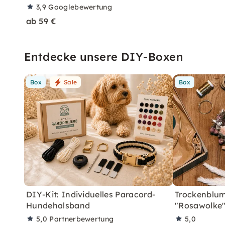
3,9
Googlebewertung
ab 59 €
Entdecke unsere DIY-Boxen
Box
Sale
Box
DIY-Kit: Individuelles Paracord-
Trockenblum
Hundehalsband
"Rosawolke
5,0
Partnerbewertung
5,0