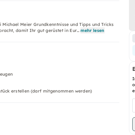
Michael Meier Grundkenntnisse und Tipps und Tricks
acht, damit Ihr gut gerüstet in Eur…
mehr lesen
zeugen
I
o
e
kstück erstellen (darf mitgenommen werden)