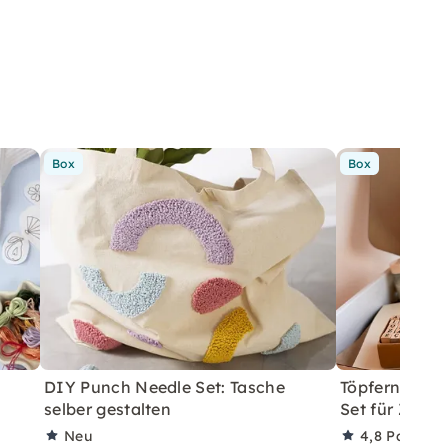
Box
Box
DIY Punch Needle Set: Tasche
Töpfern ohne 
selber gestalten
Set für Zuha
Neu
4,8
Partner